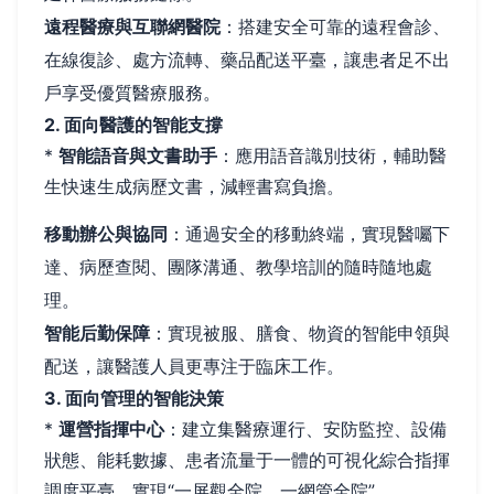
遠程醫療與互聯網醫院
：搭建安全可靠的遠程會診、
在線復診、處方流轉、藥品配送平臺，讓患者足不出
戶享受優質醫療服務。
2. 面向醫護的智能支撐
*
智能語音與文書助手
：應用語音識別技術，輔助醫
生快速生成病歷文書，減輕書寫負擔。
移動辦公與協同
：通過安全的移動終端，實現醫囑下
達、病歷查閱、團隊溝通、教學培訓的隨時隨地處
理。
智能后勤保障
：實現被服、膳食、物資的智能申領與
配送，讓醫護人員更專注于臨床工作。
3. 面向管理的智能決策
*
運營指揮中心
：建立集醫療運行、安防監控、設備
狀態、能耗數據、患者流量于一體的可視化綜合指揮
調度平臺，實現“一屏觀全院，一網管全院”。