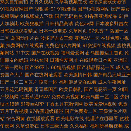
熟女自拍偷拍
青青久视频
久草新视频在线
激情深爱欧美激情
91视频官网国产
狠狠操-91
91我要操
国产ts视频网站
国产美女
视频网站
91视频成人下载
国产无码色色
91香蕉亚洲精品
91伊
人加勒比
欧美狠狠插
日韩精品高清
黄色av网
日本波多野吉衣
日韩在线观看精品
日本一级电影
久草网页
97免费艹
岛国一区
二区
岛国动作片在
波多野吉衣三级
亚洲AV一卡
在线免费小视
频
搞黄网站在线观看
免费色情A片网扯
91资源在线视频
蜜桃视
频网站
91中文
国产在线视频
福利爱爱网址
岛国搬运工首页
伦
理朋友的妈妈
丝袜女同
日韩性爱网址
在线观看日本黄
亚洲国
产第一网站
国产99不卡
66精品视频
国产精品探花一区
成人免
费国产大片
国产在线网址观看
欧美激情日韩
国产精品无码亚洲
国产一区二区黄片
喷潮一区
福利姬足交在线看
成人午夜网址
五月花无码视频
青青草国产
欧美日韩乱
国产屁屁第一页
91国
产视频网
性爱草逼91AV
免费欧美视频
欧美岛国一区二区
少妇
喷水18禁
51漫画APP
丁香五月花激情网
欧美爱爱tv视频
免费
五月丁香视频
97香蕉超级碰碰
国产免费看二区
三级黄色片网
站
综合网黄
在线播放观看
欧美电影在线
伦理片在哪里看
蜜桃
午夜网
久草资源在
日本三级大全
久久福利
福利所导航视频
成