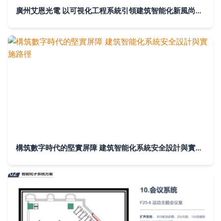
廣州艾恩光電 以可視化工程系統引領建筑智能化新風尚，在信息化與工業化融合成果展盡顯鋒芒
構筑數字時代的堅實屏障 建筑智能化系統安全設計與實施路徑