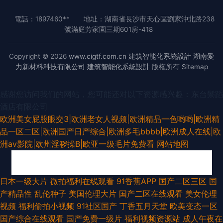
電話：1897460**
地址：湖南省長沙市天心區劉家沖北路238
號滿庭芳家園三期601房-418
Copyright © 2026
www.cigtf.com.cn
建筑智能化系統設計
湖南愛
力新材料科技有限公司
建筑智能化系統設計
版權所有
Sitemap
感谢您访问我们的网站，您可能还对以下资源感兴趣：东台鬃蹈
酒店有限公司
欧洲美女屁股眼交3|欧洲老女人视频|欧洲精品一色哟哟|欧洲精
品一区二区|欧洲国产日产综合|欧洲多毛bbbb|欧洲成人在线|欧
洲av影院|欧州淫秽操B|欧亚一级毛片免费看
网站地图
在线观看成人 黄色视频大全网站 香蕉食品 国产h精品视频 老湿机97老司机
日本一级大片
微拍福利在线观看
91香蕉APP
国产二区三区
国
产精品性
乱伦种子
美国伦理大片
国产二区在线观看
美女伦理
豆花社区吃瓜 91欧美色图久草 玖玖麻豆 在线天堂资源亚洲 91国产色情 97干
视频
福利偷拍小视频
91社区国产
丁香五月天堂
欧美变态一区
国产综合在线观看
国产免费一级片
福利视频资源站
成人午夜在