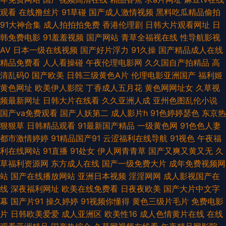
妇熟女 亚洲色图综合 九九热99视频 日韩两性网 日韩啊v网址 国产91理论在
观看
在线撸丝片
91草碰
国产成人激情视频
黑料吃瓜精品偷拍
91大神合集
成人拍拍拍免费
香港伦理剧
日韩大片观看网址
日
线 在线黄色电影网站 女同网站黄 欧美另类视频 亚洲十八岁黄色片 91色花堂
韩免费电影
91羞羞视频
国产网站
青草全福视在线
性导航影视
AV
日本一级在线视频
国产好片浮力
91久操
国产精品成人在线
黄色ws视频 福利AV电影 国产区熟女 激情五月欧美 岛国福利导航 日韩城人
精品免费看
人人看操碰
午夜伦理电影网
久久国自产拍精品
高
清乱码0
国产欧美
日韩三级黄色A片
伦理电影亚洲国产
福利姬
网站 久草视频福利资源 婷婷图区 五月婷婷色网 激情另类ve 日韩性交网 日
黄色网址
欧美伊人影院
丁香成人五月花
黄色网网址女
久草视
频最新网址
日韩大片在线看
久久亚洲人成
亚州色图乱伦小说
韩草操 蜜桃午夜剧场 91精品自 亚洲成人网站大全 午夜天堂91视频 日本操逼
国产va免费观看
国产人妖第二
成人影片h
91色婷婷瑟色
东京热
狠狠草
日韩精品观看
91最新国产精品
一级黄色网
91色色人妻
网 日本视频入口 欧美性生话 黄色中文字幕 阿v免费在线观看 日日骚AV网站
都市激情婷婷
91精品国产91
云涩福利在线导航
91视色
午夜福
利在线网站
91直播
91处女
伊人网青青草
国产又爽又黄又无
久
97亚洲中文 91视频逼网站 国内自拍论理 国产激情综合一区 午夜情色av 后
草福利资源网
东方成人在线
国产一级免费大片
成年免费视频网
站
国产在线播放网站
亚洲日本视频
淫淫网网
成人影视国产在
入白丝美女 草草www 97色色 超碰最新91大神 麻豆果冻大香蕉 麻豆国产在
线
深夜福利网址
欧美在线免费看
日夜夜欧美
国产大片中文字
幕
国产片91
操久婷婷
91视频你懂得
黄色三级片毛片
免费电影
线 97色色综合网 男同肛交免费视频 婷婷情色五月天 超碰人人在 欧美另类天
片
日韩欧美爱爱
成人亚洲区
欧美性16
成人色情黄片在线
在线