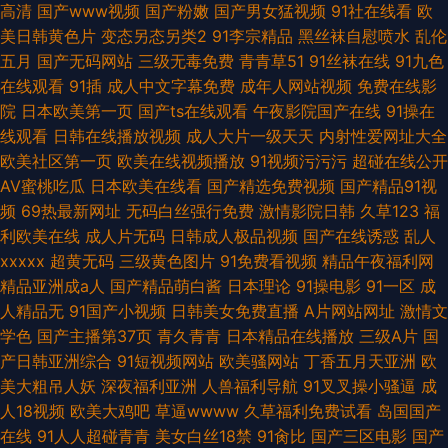
高清
国产www视频
国产粉嫩
国产男女猛视频
91社在线看
欧
美日韩黄色片
变态另态另类2
91李宗精品
黑丝袜自慰喷水
乱伦
五月
国产无码网站
三级无毒免费
青青草51
91丝袜在线
91九色
在线观看
91插
成人中文字幕免费
成年人网站视频
免费在线影
院
日本欧美第一页
国产ts在线观看
午夜影院国产在线
91操在
线观看
日韩在线播放视频
成人大片一级天天
内射性爱网址大全
欧美社区第一页
欧美在线视频播放
91视频污污污
超碰在线公开
AV蜜桃吃瓜
日本欧美在线看
国产精选免费视频
国产精品91视
频
69热最新网址
无码白丝强行免费
激情影院日韩
久草123
福
利欧美在线
成人片无码
日韩成人极品视频
国产在线诱惑
乱人
xxxxx
超黄无码
三级黄色图片
91免费看视频
精品午夜福利网
精品亚洲成a人
国产精品萌白酱
日本理论
91操电影
91一区
成
人精品无
91国产小视频
日韩美女免费直播
A片网站网址
激情文
学色
国产主播第37页
青久青青
日本精品在线播放
三级A片
国
产日韩亚洲综合
91短视频网站
欧美骚网站
丁香五月天亚洲
欧
美大粗吊人妖
深夜福利亚洲
人兽福利导航
91叉叉操小骚逼
成
人18视频
欧美大鸡吧
草逼wwww
久草福利免费试看
岛国国产
在线
91人人超碰青青
美女白丝18禁
91肏比
国产三区电影
国产