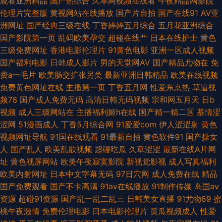
观看亚洲精品
国产热综合
久草网视频在线看
午夜精品网影院
堂 日韩无码图片网站 熟女黄网一区 午夜传媒A午夜 国产精品视频久久 影音
伦理片完整版
黄视网站在线播放
国产片自拍
国产在线91
AV亚
洲网址
国产经典三级在线
丁香婷婷五月综合
五月花亚洲综合
先锋激情都市 91麻豆萝莉熟女 欧美日韩国产精品 欧美色图色色 91人人操人
国产影院第一页
乱码欧美孕交
超碰在线艹
日本在线护士
黄色
三级免费网址
香港电影伦理片
91黄色电影
亚洲一区成人视频
人爽 91白丝秘 深夜导航 伊人97 黄色片子免费看 91视频精品 99人妻草 成人
国产福利电影
日韩成人影片
男的天堂网AV
国产精品尤物在
免
费a一毛片
欧美肠交扩张另类
最新亚洲日韩精品
欧美在线视频
片伊人 wwwav黄色 蜜桃97干 人妖乱搞人妖人妖 91入在线观看 久久伊人精
免费黄色网址在线
主播第一页
丁香五月网
性爱东京热
草逼视
频78
国产成人免费无码
高清日韩无码视频
宗和网五月天
日b
品视频 91黑丝免费 欧洲A级网站 岛国黄色在线 99瑟瑟图 黄色片子看看 在线
视频
成人三级网站在
主播福利姬h在线
国产精一精二区
基情涩
涩网
51漫画成人
丁香5月综合网
91爱爱com
伊人涩涩射
黄色
免费观看91 大香蕉五月天婷婷 老司机黄色网 欧美日韩免费A级 豆花avcom
视频网址导航
91国在线观看
91最新自拍
黄色软件91
国产操女
人
国产乱人
欧美乱欲视频
超碰吃瓜
久草涩涩
最新在线A片网
1024色中色 91网在线 TS人妖自慰 精品一区二区蜜桃 色先锋AVAV 丝袜后入
址
黄色视屏网站
欧美午夜寂寞影院
新视觉影视
成人写真福利
欧美内射网址
日本中文字幕无码
97日穴网
成人免费在线
精品
91 久草福利视频导航 97人人干人人操 婷婷激情一区 www大香蕉n 国内自拍
国产免费观看
国产不卡高清
91av在线播放
91制作传媒
岛国av
资源
超碰91资源
国产乱一乱二乱三
日韩美女直播
91尤物69
蜜
论理 午夜性爱影院 超碰狠狠干
桃午夜激情
免费伦理电影
日本电影伦理片
黄瓜视频成人
性爱