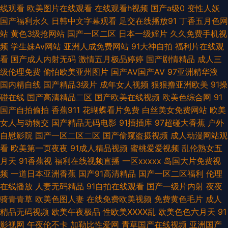
在线 伊人久久综合视频 国产日韩精品久久 免费操少妇 草莓视频最新章节 岛
线观看
欧美图片在线观看
在线观看h视频
国产a级0
变性人妖
国产福利永久
日韩中文字幕观看
足交在线播放91
丁香五月色网
国高清在线观看 蜜桃97夜夜做亚 成人五月花 大香蕉WWW 91含羞草福利社
站
黄色3级抢网站
国产一区二区
日本一级婬片
久久免费手机视
频
学生妹Av网站
亚洲人成免费网站
91大神自拍
福利片在线观
蜜桃深夜福利 日逼无码视频 AV在线久草 欧美性爱先锋 超碰97成人 日韩天
看
国产成人内射无码
激情五月极品婷婷
国产剧情精品
成人三
级伦理免费
偷怕欧美亚州图片
国产AV国产AV
97亚洲精华液
堂 日韩AV网页 欧美A∨在线观看 97资源网 伊人福利导航 福利人AV 九九热超
国内精自线
国产精品3级片
成年女人视频
狠狠撸亚洲欧美
91操
碰在线
国产高清精品二区
国产欧美在线视频
欧美色综合网
91
碰 avav久 在线视频日韩有码 成人淫视频 性爱网日韩av 男人天堂v 51豆花
国产自拍偷拍
香蕉911
花蝴蝶看片免费
白丝美女免费网站
欧美
女人与动物交
国产精品无码电影
91插插库
97超碰大香蕉
户外
每日更新 天堂AV导航 成人福利黑料 国产91啪啪在线 老司机天天干 AV午夜
自慰影院
国产一区二区二区
国产偷窥盗摄视频
成人动漫网站观
看
欧美第一页夜夜
91成人精品视频
蜜桃爱爱视频
乱伦熟女五
资源 国产少妇自慰高潮 成人微拍福利导航 av理论片在线 91美眉网 天美mv
月天
91香蕉视
福利在线视频直播
一区xxxxx
岛国大片免费视
频
一道日本亚洲香蕉
国产91高清精品
国产一区二区福利
伦理
二三入口 久草黄色网 国产精品欧美二区 日韩精品乱 91在现免费看 97色论精
在线播放
人妻无码精品
91自拍在线观看
国产一级片内射
夜夜
骑青青草
欧美色图人妻
在线免费欧美视频
免费黄色毛片
成人
品 韩国无码片 九一豆花网站 免费看的黄色网址 日韩电影网 午夜男人站 午夜
精品无码视频
欧美午夜极品
性欧美ⅩⅩⅩⅩ乱
欧美色色六月天
91
影视网
午夜伦不卡
加勒比性爱网
青草国产在线视频
亚洲国产