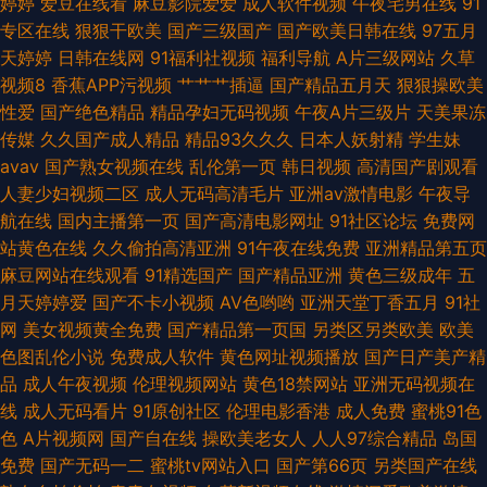
婷婷
爱豆在线看
麻豆影院爱爱
成人软件视频
午夜宅男在线
91
专区在线
狠狠干欧美
国产三级国产
国产欧美日韩在线
97五月
天婷婷
日韩在线网
91福利社视频
福利导航
A片三级网站
久草
视频8
香蕉APP污视频
艹艹艹插逼
国产精品五月天
狠狠操欧美
性爱
国产绝色精品
精品孕妇无码视频
午夜A片三级片
天美果冻
传媒
久久国产成人精品
精品93久久久
日本人妖射精
学生妹
avav
国产熟女视频在线
乱伦第一页
韩日视频
高清国产剧观看
人妻少妇视频二区
成人无码高清毛片
亚洲av激情电影
午夜导
航在线
国内主播第一页
国产高清电影网址
91社区论坛
免费网
站黄色在线
久久偷拍高清亚洲
91午夜在线免费
亚洲精品第五页
麻豆网站在线观看
91精选国产
国产精品亚洲
黄色三级成年
五
月天婷婷爱
国产不卡小视频
AV色哟哟
亚洲天堂丁香五月
91社
网
美女视频黄全免费
国产精品第一页国
另类区另类欧美
欧美
色图乱伦小说
免费成人软件
黄色网址视频播放
国产日产美产精
品
成人午夜视频
伦理视频网站
黄色18禁网站
亚洲无码视频在
线
成人无码看片
91原创社区
伦理电影香港
成人免费
蜜桃91色
色
A片视频网
国产自在线
操欧美老女人
人人97综合精品
岛国
免费
国产无码一二
蜜桃tv网站入口
国产第66页
另类国产在线