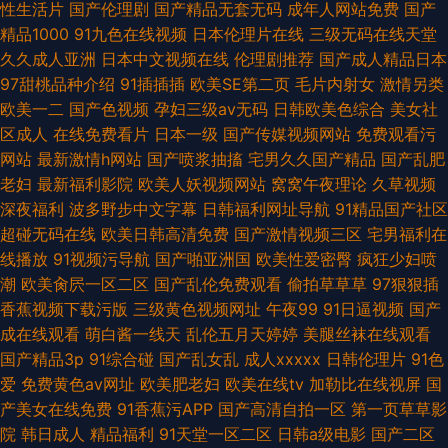
性生活片
国产伦理剧
国产精品无套无码
成年人网站免费
国产
精品1000
91九色在线视频
日本伦理片在线
三级无码在线天堂
久久成人亚洲
日本中文视频在线
伦理剧推荐
国产成人精品日本
97甜桃品种介绍
91插插插
欧美SE第二页
毛片内射女
激情另类
欧美一二
国产色视频
孕妇三级av无码
日韩欧美色综合
美女社
区成人
在线免费看片
日本一级
国产传媒视频网站
免费观看污
网站
最新激情h网站
国产喷浆抽搐
宅男久久国产精品
国产乱肥
老妇
最新福利影院
欧美人妖视频网站
窝窝午夜理论
久草视频
深夜福利
波多野步中文字幕
日韩福利网址导航
91精品国产社区
超碰无码在线
欧美日韩高清免费
国产激情视频三区
宅男福利在
线播放
91视频污导航
国产啪亚洲国
欧美性爱密臀
疯狂少妇喷
潮
欧美肏屄一区二区
国产乱伦免费观看
偷拍草草草
97狠狠插
香蕉视频下载污版
三级黄色视频网址
午夜99
91日逼视频
国产
成在线观看
萌白酱一线天
乱伦五月天婷婷
美腿丝袜在线观看
国产精品3p
91综合碰
国产乱女乱
成人xxxxx
日韩伦理片
91色
爱
免费黄色av网址
欧美肥老妇
欧美在线tv
加勒比在线视屏
国
产美女在线免费
91香蕉污APP
国产高清自拍一区
第一页草草影
院
韩日成人
精品福利
91天堂一区二区
日韩a级电影
国产二区