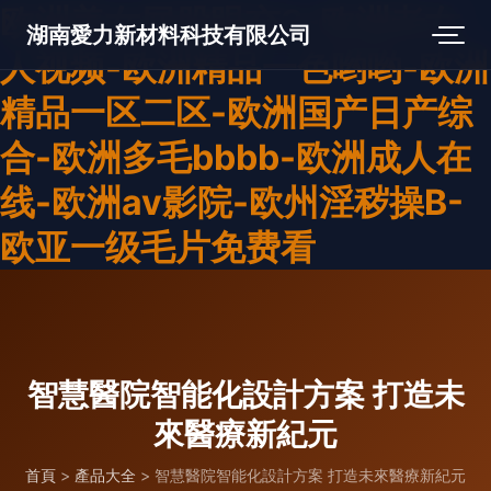
欧洲美女屁股眼交3-欧洲老女
湖南愛力新材料科技有限公司
人视频-欧洲精品一色哟哟-欧洲
精品一区二区-欧洲国产日产综
合-欧洲多毛bbbb-欧洲成人在
线-欧洲av影院-欧州淫秽操B-
欧亚一级毛片免费看
智慧醫院智能化設計方案 打造未
來醫療新紀元
首頁
>
產品大全
>
智慧醫院智能化設計方案 打造未來醫療新紀元