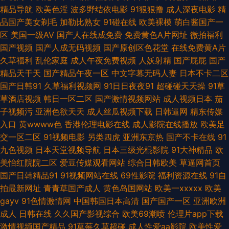
福利丝袜人妻 青草青草 狠狠退福利视频 AV导航福利 91快播 AV夜夜 第一福
精品导航
欧美色淫
波多野结依电影
91狠狠撸
成人深夜电影
精
品国产美女剃毛
加勒比熟女
91碰在线
欧美裸模
萌白酱国产一
利在线导航 国产草逼视频网 狠狠撸在线网站 国产传媒第四页 国语精品在线
区
美国一级AV
国产人在线成免费
免费黄色A片网址
微拍福利
国产视频
国产人成无码视频
国产原创区色花堂
在线免费黄A片
久久 丝袜美腿足交 日韩无码磁力 超碰51黑料在线 九九热艹 大香蕉就去干
久草福利
乱伦家庭
成人午夜免费视频
人妖射精
国产屁屁
国产
精品天干天
国产精品午夜一区
中文字幕无码人妻
日本不卡二区
www91白丝 91爽片网站 福利导航网 日本小a网站 操免片视频 韩国av无码
国产日韩91
久草福利视频网
91日日夜夜91
超碰碰天天操
91草
草酒店视频
韩日一区二区
国产激情视频网站
成人视频日本
茄
观看 欧美性爱直播 美女91视频网站 91国产微拍 91精品论坛 91热资源站 白
子视频污
亚洲色欲天天
成人丝瓜视频下载
日韩逼网
精东传媒
入口
黄wwww色
香港伦理电影在线
成人影院在线播放
欧美足
丝91 人人槽人人 国产tv精品 天天肏屄网 婷婷亚洲情色 偷拍拍自超碰 黑丝足
交一区二区
91视频电影
另类四虎
亚洲东京热
国产不卡在线
91
九色视频
日本天堂视频导航
日本三级光棍影院
91大神精品
欧
交视频网站 国产成色免费在线 操操超碰 天堂社一区二区 黑丝插入中出 天天
美怡红院院二区
爱豆传媒观看网站
综合日韩欧美
草逼网首页
国产日韩精品91
91视频网站在线
69性影院
福利资源在线
91自
日夜 狼友TV 超碰97在线播放 AV午夜看看 玖玖福利导航 精品99在线视频 精
拍最新网址
青青草国产成人
黄色岛国网站
欧美一xxxxx
欧美
gayv
91色情激情网
中国韩国日本高清
国产国产一区
亚洲欧洲
品久久国产 91插插插精品 午夜论理片福利 九一成人秘网 天堂福利社 91精品
成人
日韩在线
久久国产影视综合
欧美69潮喷
伦理片app下载
激情视频国产精品
91草莓久草超碰
成人性爱aa影院
欧美性爱