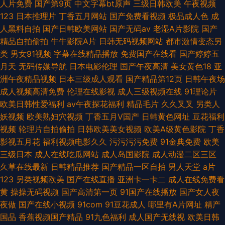
人片免费
国产第9页
中文字幕bt原声
三级日韩欧美
午夜视频
123
日本推理片
丁香五月网站
国产免费看视频
极品成人色
成
人黑料自拍
国产日韩欧美网站
国产无码av
老湿A片影院
国产
精品自拍偷拍
牛牛影院A片
日韩无码视频网站
都市激情变态另
类
男女91视频
字幕在线精品播放
免费国产在线看
国产婷婷五
月天
无码传媒导航
日本电影伦理
国产午夜高清
美女黄色18
亚
洲午夜精品视频
日本三级成人观看
国产精品第12页
日韩午夜场
成人视频高清免费
伦理在线影视
成人三级视频在线
91理论片
欧美日韩性爱福利
av午夜探花福利
精品毛片
久久叉叉
另类人
妖视频
欧美熟妇穴视频
丁香五月V国产
日韩黄色网址
豆花福利
视频
轮理片自拍偷拍
日韩欧美美女视频
欧美A级黄色影院
丁香
影视五月花
福利视频电影久久
污污污污免费
91金典免费
欧美
三级日本
成人在线吃瓜网站
成人岛国影院
成人动漫二区三区
久草在线最新
日韩精品推荐
国产精品一区自拍
男人天堂
a片
123
另类视频欧美
国产在线直播
亚洲卡一卡二
成人在线免费看
黄
操操无码视频
国产高清第一页
91国产在线播放
国产女人夜
夜做
国产在线小视频
91com
91豆花成人
哪里有A片网址
精产
国品
香蕉视频国产精品
91九色福利
成人国产无线视
欧美日韩