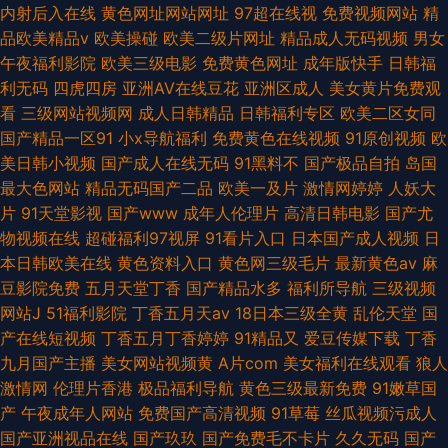
内射后入在线
黄色网址网站网址
97超在线视
免费视频网站
精
品欧美精品v
欧美操碰
欧美二级片网址
精品成人无码视频
男女
午夜福利影院
欧美三级电影
免费黄色网址
成年版快手
日韩福
利无码
四虎四房
亚洲AV在线豆花
亚洲区成人
美女黄片免费观
看
三级网站视频网
成人日韩精品
日韩福利专区
欧美二区女同
国产精品一区91
小x导航福利
免费黄色在线视频
91原创视频
欧
美日韩小视频
国产成人在线无码
91黑料不
国产极品自拍
岛国
最大色网站
精品无码国产二品
欧美一及片
激情网婷婷
人妖大
片
91天堂影视
国产www
成年人伦理片
高清日韩电影
国产尤
物视频在线
超碰福利97视屏
91看片入口
日本国产成人视频
日
本日韩欧美在线
黄色资料入口
黄色网三级毛片
最新黄色av
麻
豆影院免费
五月天堂丁香
国产精品水多
福利所导航
三级视频
网站J
51福利影院
丁香五月天av
18日本三级全黄
乱伦天堂
国
产在线短视频
丁香五月丁香婷婷
91精品又
爱豆传媒下载
丁香
九月国产主播
美女网站视频黄
A片com
美女福利在线观看
狼人
激情网
伦理片香港
极品福利导航
黄色三级最新免费
91嫩草国
产
午夜成年人网站
免费国产高清视频
91草莓
丝瓜视频污成人
国产亚洲视品在线
国产玖玖
国产免费毛不卡片
久久无码
国产