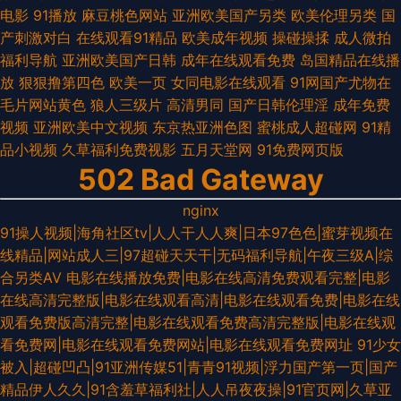
电影
91播放
麻豆桃色网站
亚洲欧美国产另类
欧美伦理另类
国
产刺激对白
在线观看91精品
欧美成年视频
操碰操揉
成人微拍
福利导航
亚洲欧美国产日韩
成年在线观看免费
岛国精品在线播
放
狠狠撸第四色
欧美一页
女同电影在线观看
91网国产尤物在
毛片网站黄色
狼人三级片
高清男同
国产日韩伦理淫
成年免费
视频
亚洲欧美中文视频
东京热亚洲色图
蜜桃成人超碰网
91精
品小视频
久草福利免费视影
五月天堂网
91免费网页版
502 Bad Gateway
nginx
91操人视频|海角社区tv|人人干人人爽|日本97色色|蜜芽视频在
线精品|网站成人三|97超碰天天干|无码福利导航|午夜三级A|综
合另类AV
电影在线播放免费|电影在线高清免费观看完整|电影
在线高清完整版|电影在线观看高清|电影在线观看免费|电影在线
观看免费版高清完整|电影在线观看免费高清完整版|电影在线观
看免费网|电影在线观看免费网站|电影在线观看免费网址
91少女
被入|超碰凹凸|91亚洲传媒51|青青91视频|浮力国产第一页|国产
精品伊人久久|91含羞草福利社|人人吊夜夜操|91官页网|久草亚