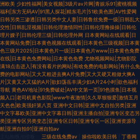
洲欧美
少妇性福网|美女视频|3级片av片网|青娱乐91|蜜桃视频
福利|东方无码AV|91黑人探花|精东毛片|51欧美色图|AV性爱网
日韩另类三渗透|日韩另类中文人妻|日韩鲁丝免费一级|日韩乱大
交性|日韩乱淫视频|日韩伦理激情同性|日韩伦理撸操操|日韩伦
理片嫂子|日韩伦理三级|日韩伦理外网
日本黄网站在线观看|日
本黄网站免费|日本黄色视频在线观看|日本黄色三级视频|日本黄
色三级片2025|日本黄色片一级|日本黄色片www|日本黄色免费
在线|日本黄色免费网站|日本黄色免费
尤物视频网站|尤物影院
满18点击进入|有没有看片的网站|有啥免费的电影网站|有什么免
费的电影网站|又大又粗进去爽A片免费|又大又硬又粗做大爽A
片|又黄又大又猛的A片|欲妇荡岳丰满少妇A片24小时|欲色福利
导航
黄色AV地址|91免费破处|AV中文第一页|91色摸鱼|日本视
频入口|老司机黄色影院|www午夜激情|久久草狠狠爱|激情五月
天色色|欧美强奸第八页
亚洲中文日韩|亚洲中文自拍另类|亚洲
中文字幕欧美|亚洲中文字幕日韩|亚洲主播自拍|亚洲专区变态另
类|亚洲专区另类变态|亚洲专区日韩|亚洲专区一区|亚洲资源导
航|亚洲自拍91|亚洲自拍av
主站蜘蛛池模板：
三级在线免费av
|
操你啦欧美日韩
|
丁香网