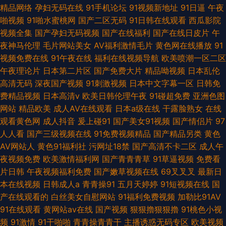
精品网络
孕妇无码在线
91手机论坛
91视频新地址
91日逼
午夜
啪视频
91啪水蜜桃网
国产二区无码
91日韩在线观看
西瓜影院
视频全集
国产孕妇无码视频
国产在线福利
国产在线日皮片
午
夜神马伦理
毛片网站美女
AV福利激情毛片
黄色网在线播放
91
视频免费在线
91午夜在线
福利在线视频导航
欧美喷潮一区二区
午夜理论片
日本第二片区
国产免费大片
精品呦视频
日本乱伦
高清无码
深夜国产视频
91刺激视频
日本中文字幕一区
日韩免
费精品视频
日本高清v
欧美日韩伦理午夜
91碰超免费
亚洲色图
网站
精品欧美
成人AV在线观看
日本a级在线
干露脸熟女
在线
观看黄色网
成人抖音
爰上碰91
国产美女91视频
国产情侣片
97
人人看
国产三级视频在线
91免费视频精品
国产精品另类
黄色
AV网站人
黄色91福利社
污网址18禁
国产高清不卡二区
成人午
夜视频免费
欧美激情福利网
国产青青青草
91草逼视频
免费看
片日韩
午夜视频福利免费
国产嫩草视频在线
69叉叉叉
最新日
本在线视频
日韩成人a
青青操91
五月天婷婷
91短视频在线
国
产在线观看的
白丝美女自慰网站
91福利免费视频
加勒比91AV
91在线观看
黄网站av在线
国产视频
狠狠擼狠狠擼
91桃色小视
频
91激情
91干啪啪
青青操青青干
主播诱惑无码专区
欧美视频