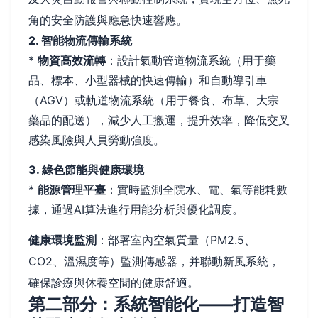
角的安全防護與應急快速響應。
2. 智能物流傳輸系統
*
物資高效流轉
：設計氣動管道物流系統（用于藥
品、標本、小型器械的快速傳輸）和自動導引車
（AGV）或軌道物流系統（用于餐食、布草、大宗
藥品的配送），減少人工搬運，提升效率，降低交叉
感染風險與人員勞動強度。
3. 綠色節能與健康環境
*
能源管理平臺
：實時監測全院水、電、氣等能耗數
據，通過AI算法進行用能分析與優化調度。
健康環境監測
：部署室內空氣質量（PM2.5、
CO2、溫濕度等）監測傳感器，并聯動新風系統，
確保診療與休養空間的健康舒適。
第二部分：系統智能化——打造智