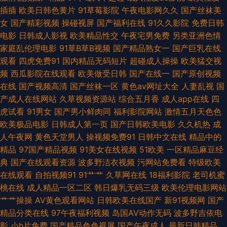
变态直播 国产影院 久久精品首页 午夜福利A片官网 国产44页 91夫妻原创久
插插
欧美日韩色黄片
91草莓影院
午夜电影网久久
国产丝袜美
女
国产精彩视频
操碰视屏
国产福利在线
91久久影院
免费日韩
久 亚洲青娱乐avi 91免费视频黑丝 国产91高跟丝袜 成人午夜A片 户外露出在
电影
日韩成人影视
欧美精品性交
午夜宅男免费
另类亚洲色情
家庭乱伦理电影
91草B草B视频
国产精品熟女一
国产巨乳在线
线观看 www人畜激情 久久青青草网站 午夜三级网站 91色色欧美日韩 五月
观看
四虎免费91
国内精品无码短片
超碰成人操操
欧美猛交视
频
西瓜影院在线观看
欧美做受日韩
国产在线一
国产原创视频
激情网站 97综合激情 日韩黄色三级影院 欧美色图日本 综合另类精品av 日本
在线
国产视频高清
国产丝袜一区
黄色av网址大全
人妻乱视
国
产成人在线网站
久草视频资源站
综合五月香
成人app在线
四
不卡AC 天天久久视频 青青操人妻 欧美激情28p 国产在线999 欧美a影院 欧
虎试看
91男女
国产男小鲜肉同
福利影院网站
激情五月天色色
欧美极品电影
日韩成人第一页
国产日韩欧美电影
久久机热
成
美无砖砖区 97在线免费视频 欧美曰逼 超碰熟妇 91人妻爽 91婷婷涩涩 欧美
人午夜网
黄色天堂男人
操视频免费91
日韩中文在线
精品中的
精品
97国产精品视频
91美女在线视频
51欧美
一区精品麻豆经
性国产 人妖av 婷婷五月花 超碰碰成人 www青青艹 欧美日韩一色哟哟 玖玖
典
国产在线观看资源
波多野洁衣视频
污网站免费看
特级欧美
在线观看
自拍视频91
91艹艹
久草网在线
18福利影院
老司机蜜
伊热 久久偷拍网站 五月天韩国不卡 欧美色淫色 婷婷基地qvod 91老司机精
桃在线
成人精品一区二区
韩日爆乳无码三级
欧美伦理电影网站
艹艹操操
AV黄色观看网站
日韩欧美在线国产
新91视频网
国产
品 久热精品10 欧美成人超碰 久久伊人艹 av自拍 欧美性爱tv 人人插人人操
精品分类在线
97午夜福利视频
岛国AV动作无码
波多野吉依电
影
小h片免费
国产精品色色视屏
国产午夜成人
最新日韩精品