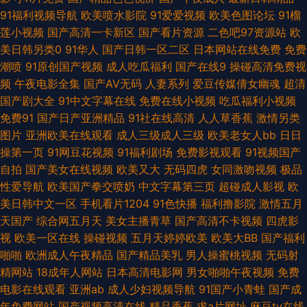
97韩亚洲 91久久视频 欧美免费一线 欧美免费bb av狼人社av 色图撸撸 黑人
91福利视频导航
欧美喷水影院
91爱爱视频
欧美色图论坛
91榴
莲小视频
国产高清一卡新区
国产看片资源
二色吧97资源站
欧
黄色网 成人91看片软件 99拍99视频 麻豆陈可心AV 91网站美女 尤物天天干
美日韩另类0
91华人
国产日韩一区二区
日本网站在线免费
免费
潮喷
91原创国产视频
成人吃瓜福利
国产在线9
操碰高清免费视
97超碰福利导航 丁香91大香蕉 手机亚洲色在线 免费在线观看污 AV中亚aV
频
午夜电影全集
国产AV无码
人妻系列
爱豆传媒倩女幽魂
超清
国产剧大全
91中文字幕在线
免费在线小视频
吃瓜福利小视频
久久精品日韩久久 天天色图 丝袜玉足五月天 日韩无码磁力 成人网站立即观
免费91
国产日产亚洲精品
91社在线高清
人人草香蕉
激情另类
图片
亚洲欧美在线观看
成人三级成人三级
欧美老女人bb
日日
看 欧美久久成人网站 91少女被入 欧美黄一片 五月天色人妻 伊人青青香蕉 草
操第一页
91网豆花视频
91福利剧场
免费影视观看
91视频国产
自拍
国产美女在线视频
欧美又大
无码四虎
女同激吻视频
极品
草黄色在线 国产精品白 福利影院导航 欧美日韩肏屄 五月激情乱伦网 91足交
性爱导航
欧美国产拳交喷奶
中文字幕第三页
超碰成人影视
欧
美日韩中文一区
手机看片1204
91色快播
福利撸影院
激情五月
AV网址 91第一福利 91在现精品 香蕉视频污版 91视频网站免费 日韩色欧 九
天国产
综合网五月天
美女主播青草
国产高清不卡视频
四虎影
视
欧美一区在线
操碰视频
五月天婷婷欧美
欧美大BB
国产福利
九热爱视 免费看草逼 在线91网站 欧洲四级片网址 欧美成人99密芽 91蜜臀久
啪啪
欧洲成人午夜精品
国产精品美乳
男人操蜜桃视频
无码射
精网站
18成年人网站
日本高清电影网
男女啪啪午夜视频
免费
久 韩日专区 国产麻豆9 www超碰碰 含羞草av试看 超碰91人人 影音先锋少
电影在线观看
亚洲ab
成人少妇视频导航
91国产小青蛙
国产成
年免费网站
国产视频高清在线
精品香蕉
求a片网址
麻豆tv在线